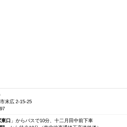
6
末広 2-15-25
97
駅東口
」からバスで10分、十二月田中前下車