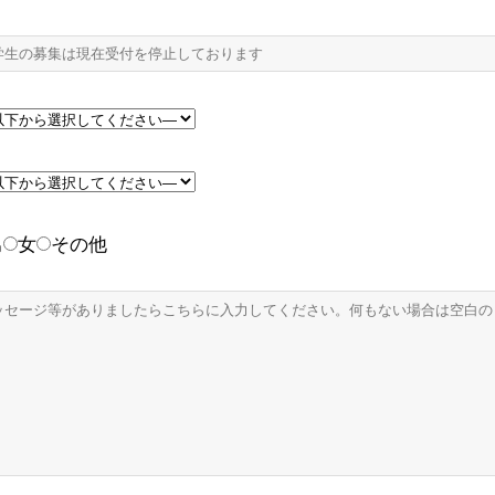
男
女
その他